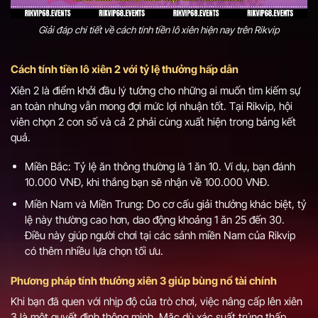
Giải đáp chi tiết về cách tính tiền lô xiên hiện nay trên Rikvip
Cách tính tiền lô xiên 2 với tỷ lệ thưởng hấp dẫn
Xiên 2 là điểm khởi đầu lý tưởng cho những ai muốn tìm kiếm sự
an toàn nhưng vẫn mong đợi mức lợi nhuận tốt. Tại Rikvip, hội
viên chọn 2 con số và cả 2 phải cùng xuất hiện trong bảng kết
quả.
Miền Bắc: Tỷ lệ ăn thông thường là 1 ăn 10. Ví dụ, bạn đánh
10.000 VNĐ, khi thắng bạn sẽ nhận về 100.000 VNĐ.
Miền Nam và Miền Trung: Do cơ cấu giải thưởng khác biệt, tỷ
lệ này thường cao hơn, dao động khoảng 1 ăn 25 đến 30.
Điều này giúp người chơi tại các sảnh miền Nam của Rikvip
có thêm nhiều lựa chọn tối ưu.
Phương pháp tính thưởng xiên 3 giúp bùng nổ tài chính
Khi bạn đã quen với nhịp độ của trò chơi, việc nâng cấp lên xiên
3 là một quyết định thông minh. Mặc dù xác suất trúng thấp