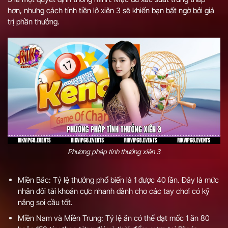
hơn, nhưng cách tính tiền lô xiên 3 sẽ khiến bạn bất ngờ bởi giá
trị phần thưởng.
Phương pháp tính thưởng xiên 3
Miền Bắc: Tỷ lệ thưởng phổ biến là 1 được 40 lần. Đây là mức
nhân đôi tài khoản cực nhanh dành cho các tay chơi có kỹ
năng soi cầu tốt.
Miền Nam và Miền Trung: Tỷ lệ ăn có thể đạt mốc 1 ăn 80