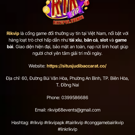
Rikvip
là cổng game đổi thưởng uy tín tại Việt Nam, nổi bật với
hàng loạt trò chơi hấp dẫn như
tài xỉu
,
bắn cá
,
slot
và
game
bài
. Giao diện hiện đại, bảo mật an toàn, nạp rút linh hoạt giúp
người chơi yên tâm giải trí mỗi ngày.
Website:
https://situsjudibaccarat.co/
Địa chỉ: 60, Đường Bùi Văn Hòa, Phường An Bình, TP. Biên Hòa,
T. Đồng Nai
Phone: 0399586686
Email:
rikvip68events@gmail.com
Hashtag: #rikvip #rikvipapk #tairikvip #conggamebairikvip
#linkrikvip