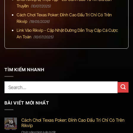
Truyền
(10/07/2025)
Cách Chơi Texas Poker: Đỉnh Cao Đấu Trí Chỉ Có Trên
Rikvip
(19/05/2026)
Link Vào Rikvip - Cập Nhật Đường Dẫn Truy Cập Cá Cược
An Toàn
(10/07/2025)
TÌM KIẾM NHANH
BÀI VIẾT MỚI NHẤT
Cách Chơi Texas Poker: Đỉnh Cao Đấu Trí Chỉ Có Trên
19
Rikvip
Th5
Chức năng bình luận bị tắt
ở