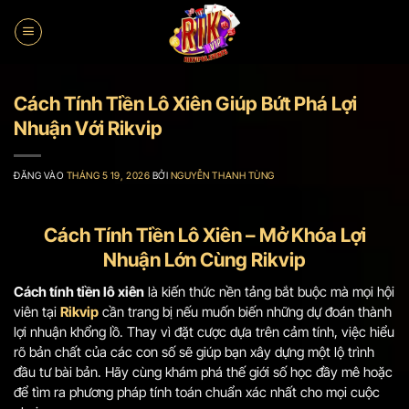
Bỏ
qua
nội
dung
Cách Tính Tiền Lô Xiên Giúp Bứt Phá Lợi
Nhuận Với Rikvip
ĐĂNG VÀO
THÁNG 5 19, 2026
BỞI
NGUYỄN THANH TÙNG
Cách Tính Tiền Lô Xiên – Mở Khóa Lợi
Nhuận Lớn Cùng Rikvip
Cách tính tiền lô xiên
là kiến thức nền tảng bắt buộc mà mọi hội
viên tại
Rikvip
cần trang bị nếu muốn biến những dự đoán thành
lợi nhuận khổng lồ. Thay vì đặt cược dựa trên cảm tính, việc hiểu
rõ bản chất của các con số sẽ giúp bạn xây dựng một lộ trình
đầu tư bài bản. Hãy cùng khám phá thế giới số học đầy mê hoặc
để tìm ra phương pháp tính toán chuẩn xác nhất cho mọi cuộc