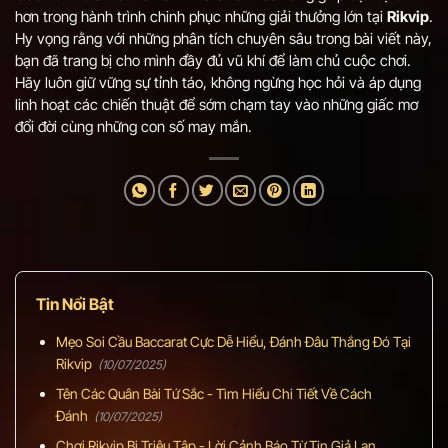
hơn trong hành trình chinh phục những giải thưởng lớn tại
Rikvip
.
Hy vọng rằng với những phân tích chuyên sâu trong bài viết này,
bạn đã trang bị cho mình đầy đủ vũ khí để làm chủ cuộc chơi.
Hãy luôn giữ vững sự tỉnh táo, không ngừng học hỏi và áp dụng
linh hoạt các chiến thuật để sớm chạm tay vào những giấc mơ
đổi đời cùng những con số may mắn.
Tin Nổi Bật
Mẹo Soi Cầu Baccarat Cực Dễ Hiểu, Đánh Đâu Thắng Đó Tại
Rikvip
(10/07/2025)
Tên Các Quân Bài Tứ Sắc - Tìm Hiểu Chi Tiết Về Cách
Đánh
(10/07/2025)
Chơi Rikvip Bị Triệu Tập - Lời Cảnh Báo Từ Tin Giả Lan