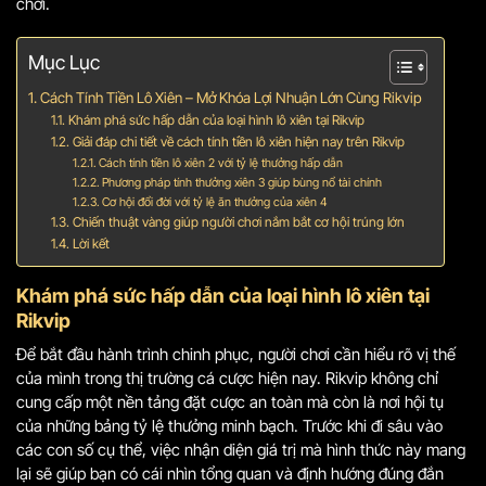
chơi.
Mục Lục
Cách Tính Tiền Lô Xiên – Mở Khóa Lợi Nhuận Lớn Cùng Rikvip
Khám phá sức hấp dẫn của loại hình lô xiên tại Rikvip
Giải đáp chi tiết về cách tính tiền lô xiên hiện nay trên Rikvip
Cách tính tiền lô xiên 2 với tỷ lệ thưởng hấp dẫn
Phương pháp tính thưởng xiên 3 giúp bùng nổ tài chính
Cơ hội đổi đời với tỷ lệ ăn thưởng của xiên 4
Chiến thuật vàng giúp người chơi nắm bắt cơ hội trúng lớn
Lời kết
Khám phá sức hấp dẫn của loại hình lô xiên tại
Rikvip
Để bắt đầu hành trình chinh phục, người chơi cần hiểu rõ vị thế
của mình trong thị trường cá cược hiện nay. Rikvip không chỉ
cung cấp một nền tảng đặt cược an toàn mà còn là nơi hội tụ
của những bảng tỷ lệ thưởng minh bạch. Trước khi đi sâu vào
các con số cụ thể, việc nhận diện giá trị mà hình thức này mang
lại sẽ giúp bạn có cái nhìn tổng quan và định hướng đúng đắn