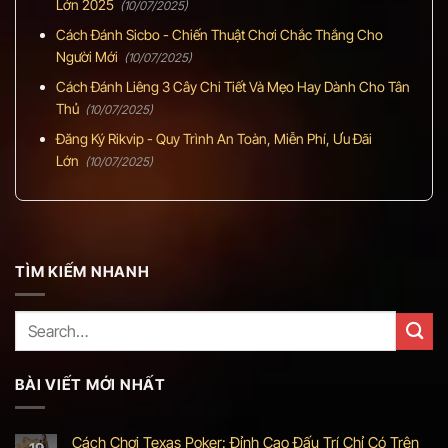
Lớn 2025
(10/07/2025)
Cách Đánh Sicbo - Chiến Thuật Chơi Chắc Thắng Cho
Người Mới
(10/07/2025)
Cách Đánh Liêng 3 Cây Chi Tiết Và Mẹo Hay Dành Cho Tân
Thủ
(10/07/2025)
Đăng Ký Rikvip - Quy Trình An Toàn, Miễn Phí, Ưu Đãi
Lớn
(10/07/2025)
TÌM KIẾM NHANH
BÀI VIẾT MỚI NHẤT
Cách Chơi Texas Poker: Đỉnh Cao Đấu Trí Chỉ Có Trên